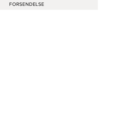
FORSENDELSE
VIRKSOMHEDSPOLITIK
BETALINGSMULIGHEDER
Modtag vort nyhedsbrev /
Receive our news letter
Submit