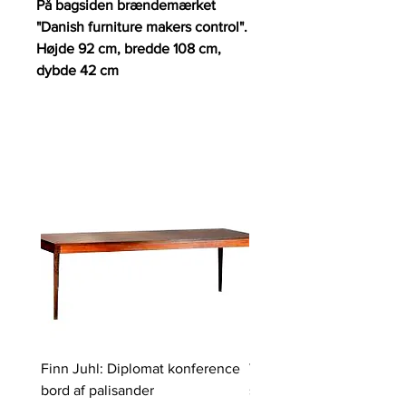
På bagsiden brændemærket
"Danish furniture makers control".
Højde 92 cm, bredde 108 cm,
dybde 42 cm
Finn Juhl: Diplomat konference
Verner Panton: Pantono
bord af palisander
spisebord med 6 stole