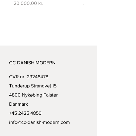
Pris
Pris
20.000,00 kr.
350.000,00 kr.
CC DANISH MODERN
CVR nr.
29248478
Tunderup Strandvej 15
4800 Nykøbing Falster
Danmark
+45 2425 4850
info@cc-danish-modern.com