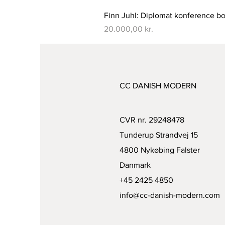
Finn Juhl: Diplomat konference bo
Pris
20.000,00 kr.
CC DANISH MODERN
CVR nr. 29248478
Tunderup Strandvej 15
4800 Nykøbing Falster
Danmark
+45 2425 4850
info@cc-danish-modern.com