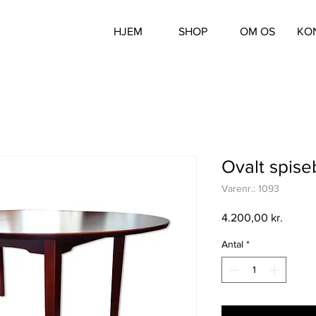
HJEM
SHOP
OM OS
KO
Ovalt spise
Varenr.: 1093
Pris
4.200,00 kr.
Antal
*