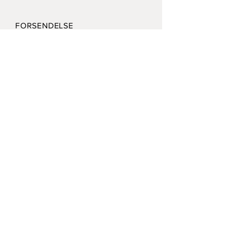
FORSENDELSE
VIRKSOMHEDSPOLITIK
BETALINGSMULIGHEDER
Modtag vort nyhedsbrev /
Receive our news letter
Submit