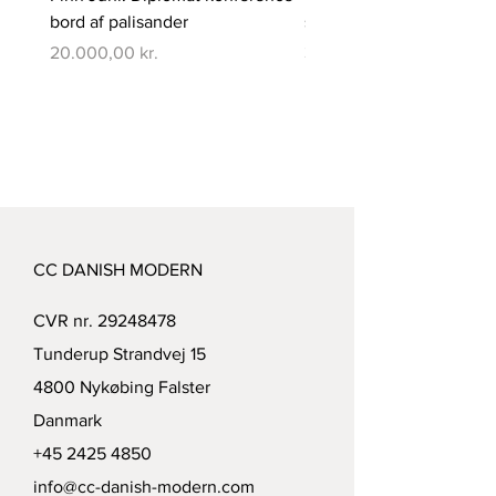
bord af palisander
spisebord med 6 stole
Pris
Pris
20.000,00 kr.
350.000,00 kr.
CC DANISH MODERN
CVR nr.
29248478
Tunderup Strandvej 15
4800 Nykøbing Falster
Danmark
+45 2425 4850
info@cc-danish-modern.com