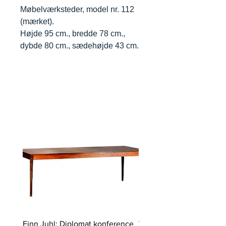
Møbelværksteder, model nr. 112
(mærket).
Højde 95 cm., bredde 78 cm.,
dybde 80 cm., sædehøjde 43 cm.
Finn Juhl: Diplomat konference
Verner Panton: Pantono