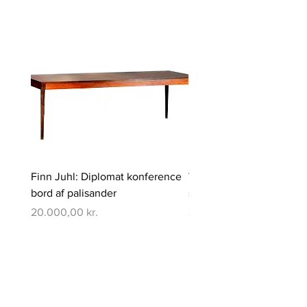
Finn Juhl: Diplomat konference
Verner Panton: Pantono
bord af palisander
spisebord med 6 stole
Pris
Pris
20.000,00 kr.
350.000,00 kr.