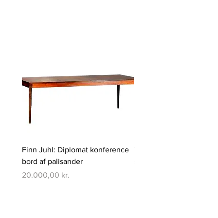
Finn Juhl: Diplomat konference
Verner Panton: Pantono
bord af palisander
spisebord med 6 stole
Pris
Pris
20.000,00 kr.
350.000,00 kr.