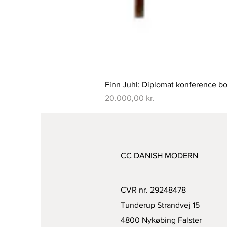
Finn Juhl: Diplomat konference bo
Pris
20.000,00 kr.
CC DANISH MODERN
CVR nr. 29248478
Tunderup Strandvej 15
4800 Nykøbing Falster