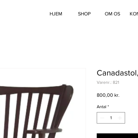
HJEM
SHOP
OM OS
KO
Canadastol
Varenr.: 821
Pris
800,00 kr.
Antal
*