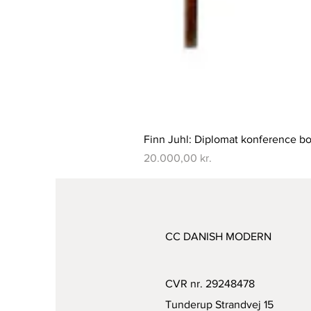
Finn Juhl: Diplomat konference bo
Pris
20.000,00 kr.
CC DANISH MODERN
CVR nr. 29248478
Tunderup Strandvej 15