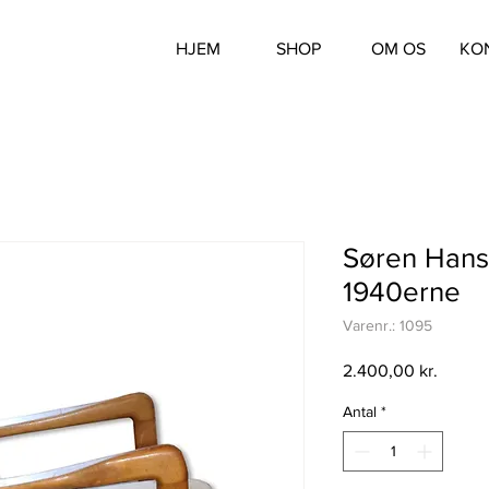
HJEM
SHOP
OM OS
KO
Søren Hans
1940erne
Varenr.: 1095
Pris
2.400,00 kr.
Antal
*