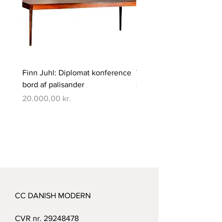
Finn Juhl: Diplomat konference
Verner Panton: Pantono
bord af palisander
spisebord med 6 stole
Pris
Pris
20.000,00 kr.
350.000,00 kr.
CC DANISH MODERN
CVR nr.
29248478