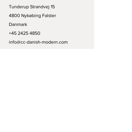
Tunderup Strandvej 15
4800 Nykøbing Falster
Danmark
+45 2425 4850
info@cc-danish-modern.com
FORSENDELSE
VIRKSOMHEDSPOLITIK
BETALINGSMULIGHEDER
Modtag vort nyhedsbrev /
Receive our news letter