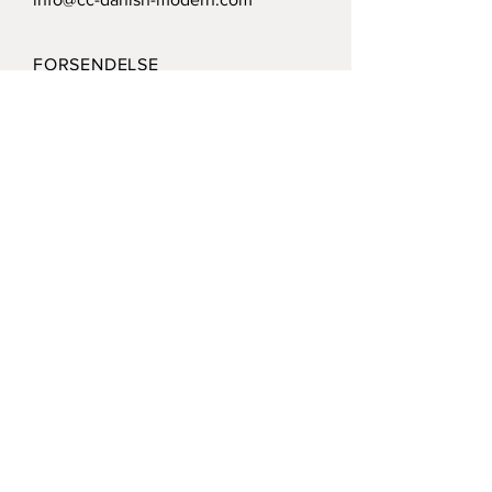
FORSENDELSE
VIRKSOMHEDSPOLITIK
BETALINGSMULIGHEDER
Modtag vort nyhedsbrev /
Receive our news letter
Submit