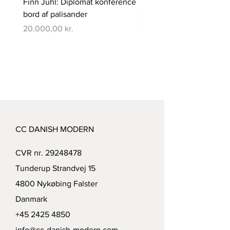
Finn Juhl: Diplomat konference
Verner Panton: Pantono
bord af palisander
spisebord med 6 stole
Pris
Pris
20.000,00 kr.
350.000,00 kr.
CC DANISH MODERN
CVR nr.
29248478
Tunderup Strandvej 15
4800 Nykøbing Falster
Danmark
+45 2425 4850
info@cc-danish-modern.com