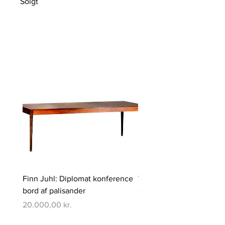
Solgt
Finn Juhl: Diplomat konference
Verner Panton: Pantono
bord af palisander
spisebord med 6 stole
Pris
Pris
20.000,00 kr.
350.000,00 kr.