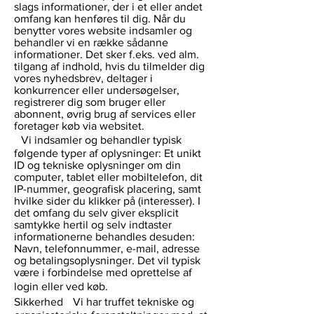
slags informationer, der i et eller andet
omfang kan henføres til dig. Når du
benytter vores website indsamler og
behandler vi en række sådanne
informationer. Det sker f.eks. ved alm.
tilgang af indhold, hvis du tilmelder dig
vores nyhedsbrev, deltager i
konkurrencer eller undersøgelser,
registrerer dig som bruger eller
abonnent, øvrig brug af services eller
foretager køb via websitet.
Vi indsamler og behandler typisk
følgende typer af oplysninger: Et unikt
ID og tekniske oplysninger om din
computer, tablet eller mobiltelefon, dit
IP-nummer, geografisk placering, samt
hvilke sider du klikker på (interesser). I
det omfang du selv giver eksplicit
samtykke hertil og selv indtaster
informationerne behandles desuden:
Navn, telefonnummer, e-mail, adresse
og betalingsoplysninger. Det vil typisk
være i forbindelse med oprettelse af
login eller ved køb.
Sikkerhed Vi har truffet tekniske og