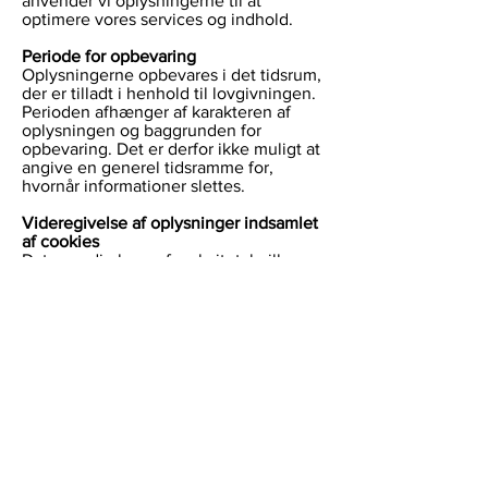
anvender vi oplysningerne til at
optimere vores services og indhold.
Periode for opbevaring
Oplysningerne opbevares i det tidsrum,
der er tilladt i henhold til lovgivningen.
Perioden afhænger af karakteren af
oplysningen og baggrunden for
opbevaring. Det er derfor ikke muligt at
angive en generel tidsramme for,
hvornår informationer slettes.
Videregivelse af oplysninger indsamlet
af cookies
Data om din brug af websitet, hvilke
annoncer, du modtager og evt. klikker
på, geografisk placering, køn og
alderssegment m.v. kan videregives til
tredjeparter i det omfang disse
oplysninger er kendt.
Vi benytter herudover en række
tredjeparter til opbevaring og
behandling af data. Disse behandler
udelukkende oplysninger på vores
vegne og må ikke anvende dem til
egne formål.
Videregivelse af personoplysninger