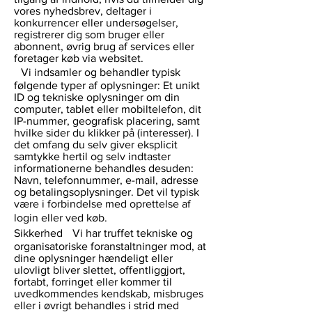
vores nyhedsbrev, deltager i
konkurrencer eller undersøgelser,
registrerer dig som bruger eller
abonnent, øvrig brug af services eller
foretager køb via websitet.
Vi indsamler og behandler typisk
følgende typer af oplysninger: Et unikt
ID og tekniske oplysninger om din
computer, tablet eller mobiltelefon, dit
IP-nummer, geografisk placering, samt
hvilke sider du klikker på (interesser). I
det omfang du selv giver eksplicit
samtykke hertil og selv indtaster
informationerne behandles desuden:
Navn, telefonnummer, e-mail, adresse
og betalingsoplysninger. Det vil typisk
være i forbindelse med oprettelse af
login eller ved køb.
Sikkerhed Vi har truffet tekniske og
organisatoriske foranstaltninger mod, at
dine oplysninger hændeligt eller
ulovligt bliver slettet, offentliggjort,
fortabt, forringet eller kommer til
uvedkommendes kendskab, misbruges
eller i øvrigt behandles i strid med