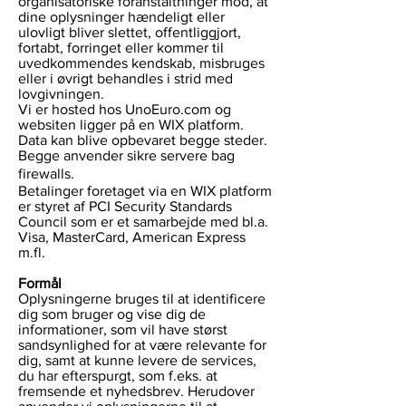
organisatoriske foranstaltninger mod, at
dine oplysninger hændeligt eller
ulovligt bliver slettet, offentliggjort,
fortabt, forringet eller kommer til
uvedkommendes kendskab, misbruges
eller i øvrigt behandles i strid med
lovgivningen.
Vi er hosted hos UnoEuro.com og
websiten ligger på en WIX platform.
Data kan blive opbevaret begge steder.
Begge anvender sikre servere bag
firewalls.
Betalinger foretaget via en WIX platform
er styret af PCI Security Standards
Council som er et samarbejde med bl.a.
Visa, MasterCard, American Express
m.fl.
Formål
Oplysningerne bruges til at identificere
dig som bruger og vise dig de
informationer, som vil have størst
sandsynlighed for at være relevante for
dig, samt at kunne levere de services,
du har efterspurgt, som f.eks. at
fremsende et nyhedsbrev. Herudover